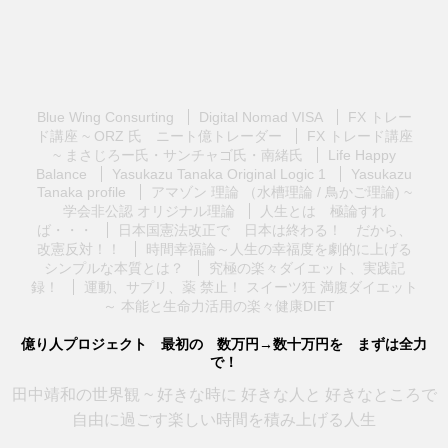
Blue Wing Consurting
Digital Nomad VISA
FX トレー
ド講座 ~ ORZ 氏 ニート億トレーダー
FX トレード講座
~ まさじろー氏・サンチャゴ氏・南緒氏
Life Happy
Balance
Yasukazu Tanaka Original Logic 1
Yasukazu
Tanaka profile
アマゾン 理論 （水槽理論 / 鳥かご理論) ~
学会非公認 オリジナル理論
人生とは 極論すれ
ば・・・
日本国憲法改正で 日本は終わる！ だから、
改憲反対！！
時間幸福論～人生の幸福度を劇的に上げる
シンプルな本質とは？
究極の楽々ダイエット、実践記
録！
運動、サプリ、薬 禁止！ スイーツ狂 満腹ダイエット
～ 本能と生命力活用の楽々健康DIET
億り人プロジェクト 最初の 数万円→数十万円を まずは全力
で！
田中靖和の世界観 ~ 好きな時に 好きな人と 好きなところで
自由に過ごす楽しい時間を積み上げる人生