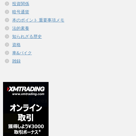
投資関係
暗号通貨
本のポイント 重要事項メモ
法的素養
知られざる歴史
資格
車&バイク
雑録