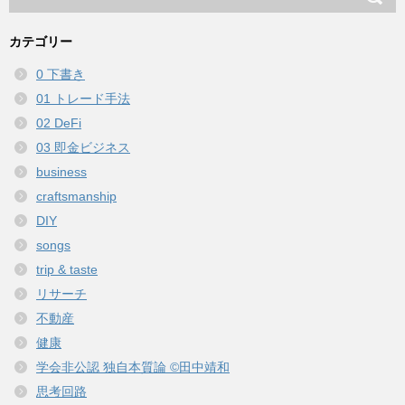
カテゴリー
0 下書き
01 トレード手法
02 DeFi
03 即金ビジネス
business
craftsmanship
DIY
songs
trip & taste
リサーチ
不動産
健康
学会非公認 独自本質論 ©田中靖和
思考回路