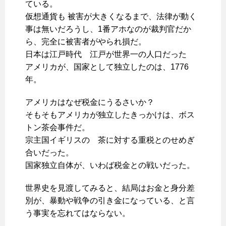
ている。
仮想通貨も 被害が大きくなるまで、法律が動く
事は無いだろうし、1番アホなのが裁判官だか
ら、完全に被害者がやられ損だ。
日本は江戸時代 江戸が世界一の人口だった
アメリカが、国家として独立したのは、1776
年。
アメリカはなぜ税金にうるさいか？
そもそもアメリカが独立したきっかけは、ボス
トン茶会事件だ。
宗主国イギリスの 茶に対する重税とのせめぎ
合いだった。
国家独立自体が、いわば税金との戦いだった。
世界史を見渡してみると、結局はお金と身分差
別が、暴動や戦争の引き金になっている、と言
う事実を忘れてはならない。