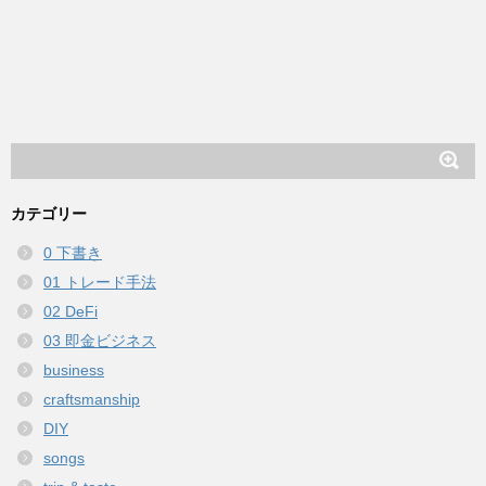
カテゴリー
0 下書き
01 トレード手法
02 DeFi
03 即金ビジネス
business
craftsmanship
DIY
songs