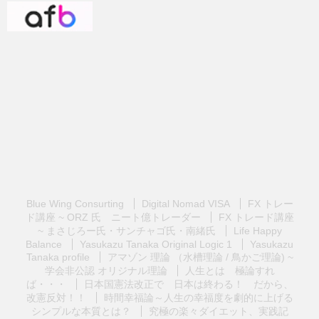
Blue Wing Consurting
Digital Nomad VISA
FX トレー
ド講座 ~ ORZ 氏 ニート億トレーダー
FX トレード講座
~ まさじろー氏・サンチャゴ氏・南緒氏
Life Happy
Balance
Yasukazu Tanaka Original Logic 1
Yasukazu
Tanaka profile
アマゾン 理論 （水槽理論 / 鳥かご理論) ~
学会非公認 オリジナル理論
人生とは 極論すれ
ば・・・
日本国憲法改正で 日本は終わる！ だから、
改憲反対！！
時間幸福論～人生の幸福度を劇的に上げる
シンプルな本質とは？
究極の楽々ダイエット、実践記