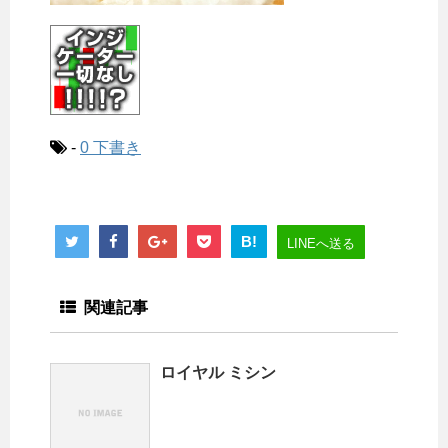
-
0 下書き
B!
LINEへ送る
関連記事
ロイヤル ミシン