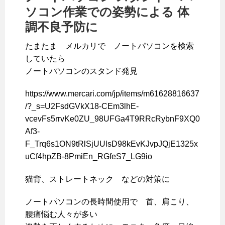
ソコン作業での姿勢による 体
調不良予防に
たまたま メルカリで ノートパソコンを検索
していたら
ノートパソコンのスタンド発見
https://www.mercari.com/jp/items/m61628816637
/?_s=U2FsdGVkX18-CEm3lhE-
vcevFs5rrvKe0ZU_98UFGa4T9RRcRybnF9XQ0
Af3-
F_Trq6s1ON9tRlSjUUlsD98kEvKJvpJQjE1325x
uCf4hpZB-8PmiEn_RGfeS7_LG9io
猫背、ストレートネック などの対策に
ノートパソコンの長時間使用で 首、肩こり、
腰痛悩む人々が多い