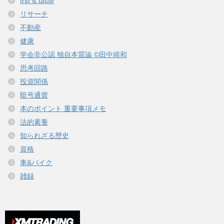
trip & taste
リサーチ
不動産
健康
学会非公認 独自本質論 ©田中靖和
思考回路
投資関係
暗号通貨
本のポイント 重要事項メモ
法的素養
知られざる歴史
資格
車&バイク
雑録