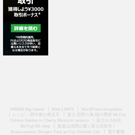
HAWAII Big Island
Web LINKS
WordPress templates
レシピ ~ 田中家の煮玉子
富士 忍野八海 桜の季節 Mt.Fuji
Oshino Hakkai in Cherry Blossom season
富士山 5合目
Mt.Fuji 5th step
新倉山浅間公園 ( 富士吉田市 )
Arakurayama Sengen Park at Fuji-Yoshida City
電子書籍