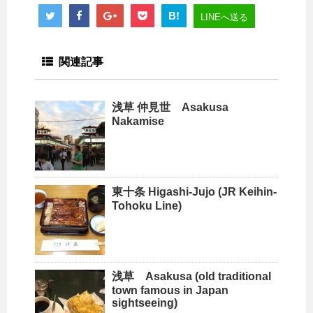
B!
LINEへ送る
関連記事
浅草 仲見世 Asakusa
Nakamise
東十条 Higashi-Jujo (JR Keihin-
Tohoku Line)
浅草 Asakusa (old traditional
town famous in Japan
sightseeing)