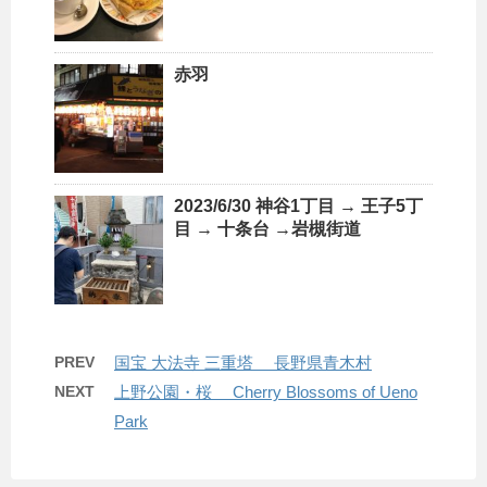
赤羽
2023/6/30 神谷1丁目 → 王子5丁
目 → 十条台 →岩槻街道
PREV
国宝 大法寺 三重塔 長野県青木村
NEXT
上野公園・桜 Cherry Blossoms of Ueno
Park