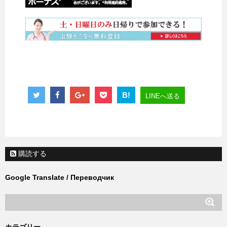
B!
LINEへ送る
購読する
Google Translate / Переводчик