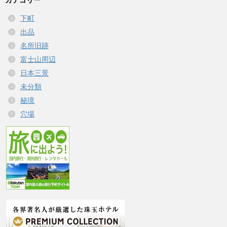
カテゴリー
下町
出品
名所旧跡
富士山周辺
日本三景
未分類
秘境
穴場