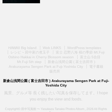
HAWAII Big Island
Web LINKS
WordPress templates
レシピ ~ 田中家の煮玉子
富士 忍野八海 桜の季節 Mt.Fuji
Oshino Hakkai in Cherry Blossom season
富士山 5合目
Mt.Fuji 5th step
新倉山浅間公園 ( 富士吉田市 )
Arakurayama Sengen Park at Fuji-Yoshida City
電子書籍
販売所
新倉山浅間公園 ( 富士吉田市 ) Arakurayama Sengen Park at Fuji-
Yoshida City
風景、グルメ等 長く残したい写真を保存してます。I hope
you enjoy the view and foods.
Copyright© 田中写真館 〜 Yasukazu Tanaka Photos Album , 2026 All Rights